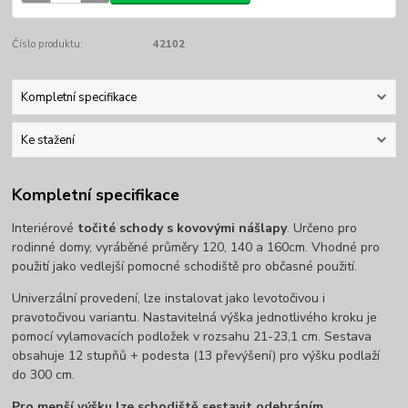
Číslo produktu:
42102
Kompletní specifikace
Ke stažení
Kompletní specifikace
Interiérové
točité schody s kovovými nášlapy
. Určeno pro
rodinné domy, vyráběné průměry 120, 140 a 160cm. Vhodné pro
použití jako vedlejší pomocné schodiště pro občasné použití.
Univerzální provedení, lze instalovat jako levotočivou i
pravotočivou variantu. Nastavitelná výška jednotlivého kroku je
pomocí vylamovacích podložek v rozsahu 21-23,1 cm. Sestava
obsahuje 12 stupňů + podesta (13 převýšení) pro výšku podlaží
do 300 cm.
Pro menší výšku lze schodiště sestavit odebráním