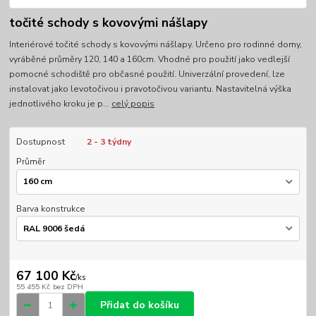
točité schody s kovovými nášlapy
Interiérové točité schody s kovovými nášlapy. Určeno pro rodinné domy,
vyráběné průměry 120, 140 a 160cm. Vhodné pro použití jako vedlejší
pomocné schodiště pro občasné použití. Univerzální provedení, lze
instalovat jako levotočivou i pravotočivou variantu. Nastavitelná výška
jednotlivého kroku je p...
celý popis
Dostupnost
2 - 3 týdny
Průměr
Barva konstrukce
67 100 Kč
/
ks
55 455 Kč
bez DPH
Přidat do košíku