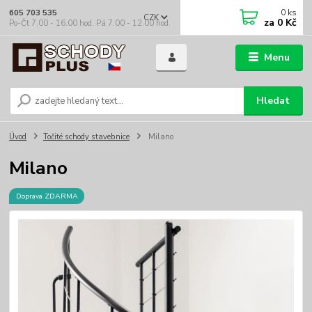
0
ks
605 703 535
CZK
za
0 Kč
Po-Čt 7.00 - 16.00 hod. Pá 7.00 - 12.00 hod.
Menu
Hledat
Úvod
Točité schody stavebnice
Milano
Milano
Doprava ZDARMA