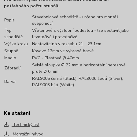
potřebného počtu stupňů.
Stavebnicové schodiště - určeno pro montáž
Popis
svépomocí
Typ
Vřetenové s výstupní podestou - lze sestavit jako
schodiště
levotočivé i pravotočivé
Výška kroku
Nastavitelná v rozsahu 21 - 23,1cm
Stupně
Kovové 12mm ve vybrané barvě
Madlo
PVC - Plastové Ø 40mm
Svislé sloupky Ø 22 mm a horizontální nerezové
Zábradlí
pruty Ø 6 mm
RAL9005 černá (Black), RAL9006 šedá (Silver),
Barva
RAL9003 bílá (White)
Ke stažení
Technický list
Montážní návod