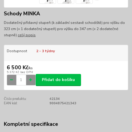
Schody MINKA
Dodatečný přídavný stupeň (k základní sestavě schodiště) pro výšku do
323 cm (+ 1 dodatečný stupeň) pro výšku do 347 cm (+ 2 dodatečné
stupně)
celý popis
Dostupnost
2 - 3 týdny
6 500 Kč
/
ks
5 372 Kč
bez DPH
Přidat do košíku
Číslo produktu:
42134
EAN kód:
9004875421343
Kompletní specifikace