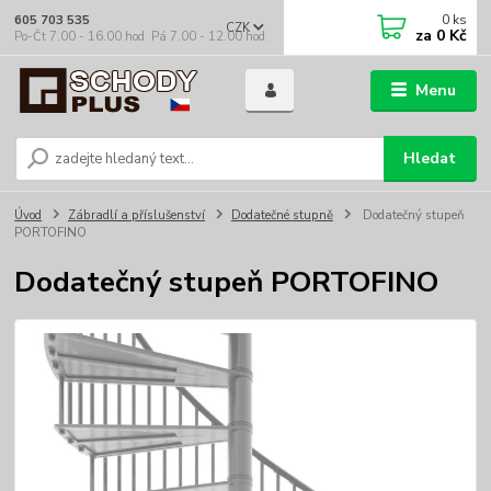
0
ks
605 703 535
CZK
za
0 Kč
Po-Čt 7.00 - 16.00 hod. Pá 7.00 - 12.00 hod.
Menu
Hledat
Úvod
Zábradlí a příslušenství
Dodatečné stupně
Dodatečný stupeň
PORTOFINO
Dodatečný stupeň PORTOFINO