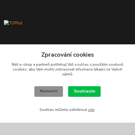
Zpracování cookies
Kontakty
Náš e-shop a partneři potřebují Váš
souhlas
s použitím souborů
Stanislav Fuks
cookies, aby Vám mohli zobrazovat informace týkající se Vašich
605 703 535
zájmů.
Po-Čt 7.00 - 16.00 hod. Pá 7.00 - 12.00 hod.
info@schodyplus.cz
Souhlasím
Nastavení
Souhlas můžete odmítnout
zde
.
Copyright (c) 2012-2026 SCHODYPLUS všechna práva vyhrazena