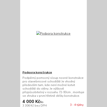
Podpora konstrukce
Podpěrný pomocný sloup nosné konstrukce
pro stavebnicové schodiště Je vhodný
především tam, kde není možné kotvit
schodiště do stěny. Je výškově
přizpůsobitelný v rozsahu 72-93cm , montuje
se zhruba v první třetině délky konstrukce.
4 000 Kč
/
ks
3 - 4 týdny
3 306 Kč
bez DPH