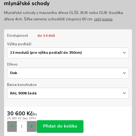
mlynářské schody
Mlynářské schody z masivního dřeva OLŠE, BUK nebo DUB, tloušťka
dřeva 4cm. Šířka ramene schodiště (stupnic) 60 cm.
celý popis
Dostupnost
do 14 dnů
Výška podlaží
Dřevo
Barva konstrukce
30 600 Kč
/
ks
25 289 Kč
bez DPH
Přidat do košíku