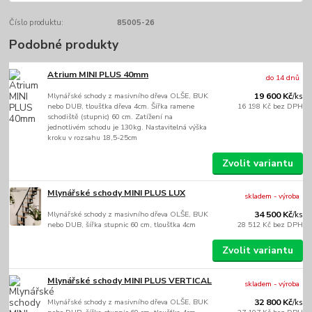
Číslo produktu:
85005-26
Podobné produkty
Atrium MINI PLUS 40mm
do 14 dnů
Mlynářské schody z masivního dřeva OLŠE, BUK
19 600 Kč
/
ks
nebo DUB, tloušťka dřeva 4cm. Šířka ramene
16 198 Kč
bez DPH
schodiště (stupnic) 60 cm. Zatížení na
jednotlivém schodu je 130kg. Nastavitelná výška
kroku v rozsahu 18,5-25cm
Zvolit variantu
Mlynářské schody MINI PLUS LUX
skladem - výroba
Mlynářské schody z masivního dřeva OLŠE, BUK
34 500 Kč
/
ks
nebo DUB, šířka stupnic 60 cm, tloušťka 4cm
28 512 Kč
bez DPH
Zvolit variantu
Mlynářské schody MINI PLUS VERTICAL
skladem - výroba
Mlynářské schody z masivního dřeva OLŠE, BUK
32 800 Kč
/
ks