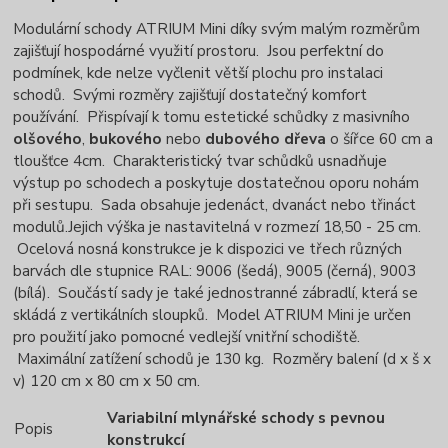
Modulární schody ATRIUM Mini díky svým malým rozměrům
zajišťují hospodárné využití prostoru.
Jsou perfektní do
podmínek, kde nelze vyčlenit větší plochu pro instalaci
schodů.
Svými rozměry zajišťují dostatečný komfort
používání.
Přispívají k tomu estetické schůdky z masivního
olšového
,
bukového
nebo
dubového dřeva
o šířce 60 cm a
tloušťce 4cm.
Charakteristický tvar schůdků usnadňuje
výstup po schodech a poskytuje dostatečnou oporu nohám
při sestupu.
Sada obsahuje jedenáct, dvanáct nebo třináct
modulů.
Jejich výška je nastavitelná v rozmezí 18,50 - 25 cm.
Ocelová nosná konstrukce je k dispozici ve třech různých
barvách dle stupnice RAL: 9006 (šedá), 9005 (černá), 9003
(bílá).
Součástí sady je také jednostranné zábradlí, která se
skládá z vertikálních sloupků.
Model ATRIUM Mini je určen
pro použití jako pomocné vedlejší vnitřní schodiště.
Maximální zatížení schodů je 130 kg.
Rozměry balení (d x š x
v) 120 cm x 80 cm x 50 cm.
Variabilní mlynářské schody s pevnou
Popis
konstrukcí