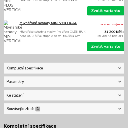
nebo DUB, šířka stupnic 60 cm, tloušťka 4cm
27 107 Kč
bez DPH
Zvolit variantu
Mlynářské schody MINI VERTICAL
skladem - výroba
Mlynářské schody z masivního dřeva OLŠE, BUK
31 200 Kč
/
ks
nebo DUB, šířka stupnic 60 cm, tloušťka 4cm
25 785 Kč
bez DPH
Zvolit variantu
Kompletní specifikace
Parametry
Ke stažení
Související zboží
1
Kompletní specifikace