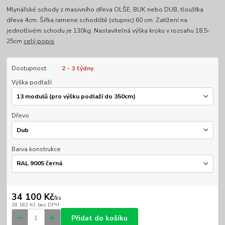
Mlynářské schody z masivního dřeva OLŠE, BUK nebo DUB, tloušťka
dřeva 4cm. Šířka ramene schodiště (stupnic) 60 cm. Zatížení na
jednotlivém schodu je 130kg. Nastavitelná výška kroku v rozsahu 18,5-
25cm
celý popis
Dostupnost
2 - 3 týdny
Výška podlaží
Dřevo
Barva konstrukce
34 100 Kč
/
ks
28 182 Kč
bez DPH
Přidat do košíku