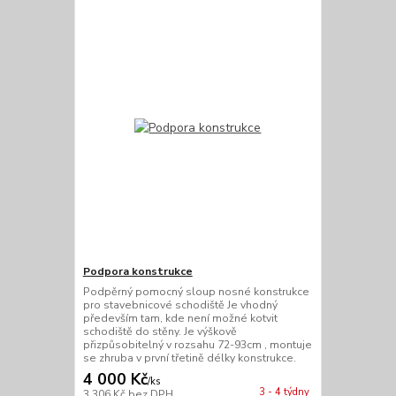
Podpora konstrukce
Podpěrný pomocný sloup nosné konstrukce
pro stavebnicové schodiště Je vhodný
především tam, kde není možné kotvit
schodiště do stěny. Je výškově
přizpůsobitelný v rozsahu 72-93cm , montuje
se zhruba v první třetině délky konstrukce.
4 000 Kč
/
ks
3 - 4 týdny
3 306 Kč
bez DPH