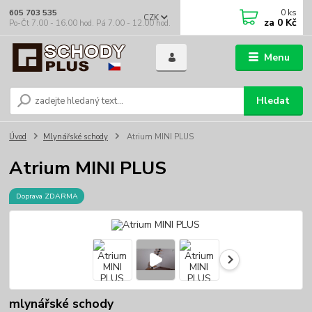
0
ks
605 703 535
CZK
za
0 Kč
Po-Čt 7.00 - 16.00 hod. Pá 7.00 - 12.00 hod.
Menu
Hledat
Úvod
Mlynářské schody
Atrium MINI PLUS
Atrium MINI PLUS
Doprava ZDARMA
mlynářské schody