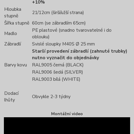
+10%
Hloubka
21/12cm (širší/užší strana)
stupně
Šířka stupně
60cm (se zábradlím 65cm)
PE plastové (snadno tvarovatelné i do
Madlo
oblouku)
Zábradlí
Svislé sloupky M40S Ø 25 mm
Starší provedení zábradlí (zahnuté trubky)
nutno vyznačit do objednávky
Barvy kovu
RAL9005 černá (BLACK)
RAL9006 šedá (SILVER)
RAL9003 bílá (WHITE)
Dodací
Obvykle 2-3 týdny
lhůty
Montážní video