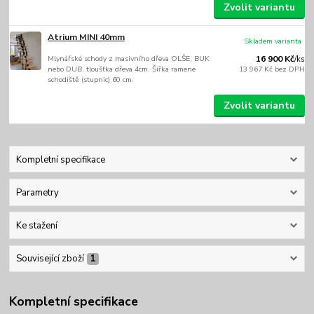
Zvolit variantu
Atrium MINI 40mm
Skladem varianta
Mlynářské schody z masivního dřeva OLŠE, BUK
16 900 Kč
/
ks
nebo DUB, tloušťka dřeva 4cm. Šířka ramene
13 967 Kč
bez DPH
schodiště (stupnic) 60 cm.
Zvolit variantu
Kompletní specifikace
Parametry
Ke stažení
Související zboží
1
Kompletní specifikace