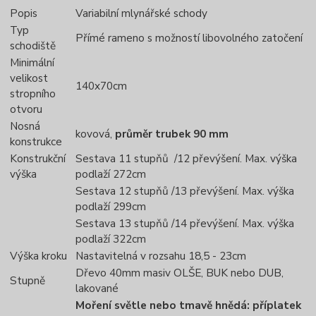
Popis
Variabilní mlynářské schody
Typ
Přímé rameno s možností libovolného zatočení
schodiště
Minimální
velikost
140x70cm
stropního
otvoru
Nosná
kovová,
průměr trubek 90 mm
konstrukce
Konstrukční
Sestava 11 stupňů /12 převýšení. Max. výška
výška
podlaží 272cm
Sestava 12 stupňů /13 převýšení. Max. výška
podlaží 299cm
Sestava 13 stupňů /14 převýšení. Max. výška
podlaží 322cm
Výška kroku
Nastavitelná v rozsahu 18,5 - 23cm
Dřevo 40mm masiv OLŠE, BUK nebo DUB,
Stupně
lakované
Moření světle nebo tmavě hnědá: příplatek