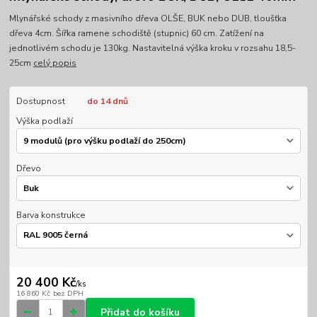
Mlynářské schody z masivního dřeva OLŠE, BUK nebo DUB, tloušťka
dřeva 4cm. Šířka ramene schodiště (stupnic) 60 cm. Zatížení na
jednotlivém schodu je 130kg. Nastavitelná výška kroku v rozsahu 18,5-
25cm
celý popis
Dostupnost
do 14 dnů
Výška podlaží
Dřevo
Barva konstrukce
20 400 Kč
/
ks
16 860 Kč
bez DPH
Přidat do košíku