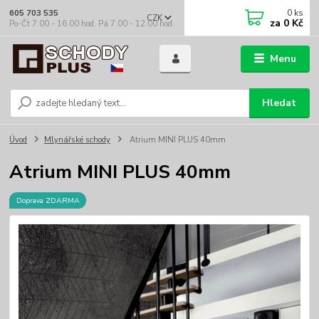
0
ks
605 703 535
CZK
za
0 Kč
Po-Čt 7.00 - 16.00 hod. Pá 7.00 - 12.00 hod.
Menu
Hledat
Úvod
Mlynářské schody
Atrium MINI PLUS 40mm
Atrium MINI PLUS 40mm
Doprava ZDARMA