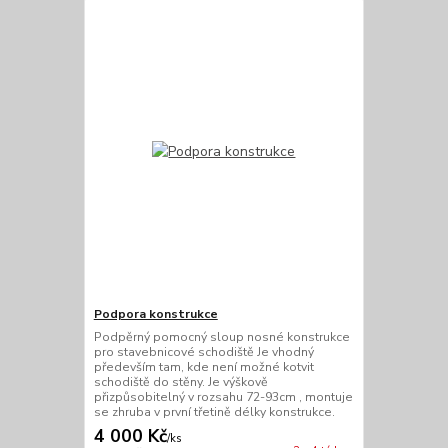
Podpora konstrukce
Podpěrný pomocný sloup nosné konstrukce
pro stavebnicové schodiště Je vhodný
především tam, kde není možné kotvit
schodiště do stěny. Je výškově
přizpůsobitelný v rozsahu 72-93cm , montuje
se zhruba v první třetině délky konstrukce.
4 000 Kč
/
ks