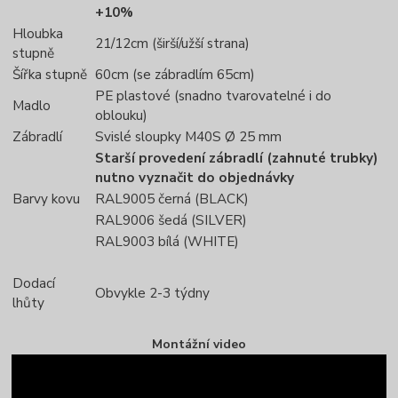
+10%
Hloubka
21/12cm (širší/užší strana)
stupně
Šířka stupně
60cm (se zábradlím 65cm)
PE plastové (snadno tvarovatelné i do
Madlo
oblouku)
Zábradlí
Svislé sloupky M40S Ø 25 mm
Starší provedení zábradlí (zahnuté trubky)
nutno vyznačit do objednávky
Barvy kovu
RAL9005 černá (BLACK)
RAL9006 šedá (SILVER)
RAL9003 bílá (WHITE)
Dodací
Obvykle 2-3 týdny
lhůty
Montážní video