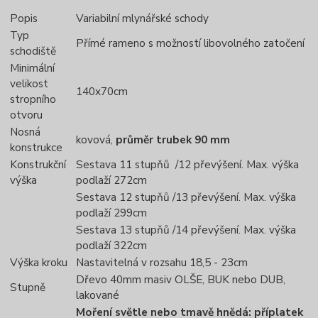
Popis
Variabilní mlynářské schody
Typ
Přímé rameno s možností libovolného zatočení
schodiště
Minimální
velikost
140x70cm
stropního
otvoru
Nosná
kovová,
průměr trubek 90 mm
konstrukce
Konstrukční
Sestava 11 stupňů /12 převýšení. Max. výška
výška
podlaží 272cm
Sestava 12 stupňů /13 převýšení. Max. výška
podlaží 299cm
Sestava 13 stupňů /14 převýšení. Max. výška
podlaží 322cm
Výška kroku
Nastavitelná v rozsahu 18,5 - 23cm
Dřevo 40mm masiv OLŠE, BUK nebo DUB,
Stupně
lakované
Moření světle nebo tmavě hnědá: příplatek