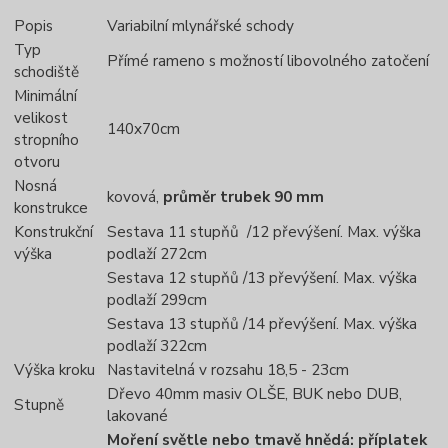
Popis
Variabilní mlynářské schody
Typ
Přímé rameno s možností libovolného zatočení
schodiště
Minimální
velikost
140x70cm
stropního
otvoru
Nosná
kovová,
průměr trubek 90 mm
konstrukce
Konstrukční
Sestava 11 stupňů /12 převýšení. Max. výška
výška
podlaží 272cm
Sestava 12 stupňů /13 převýšení. Max. výška
podlaží 299cm
Sestava 13 stupňů /14 převýšení. Max. výška
podlaží 322cm
Výška kroku
Nastavitelná v rozsahu 18,5 - 23cm
Dřevo 40mm masiv OLŠE, BUK nebo DUB,
Stupně
lakované
Moření světle nebo tmavě hnědá: příplatek