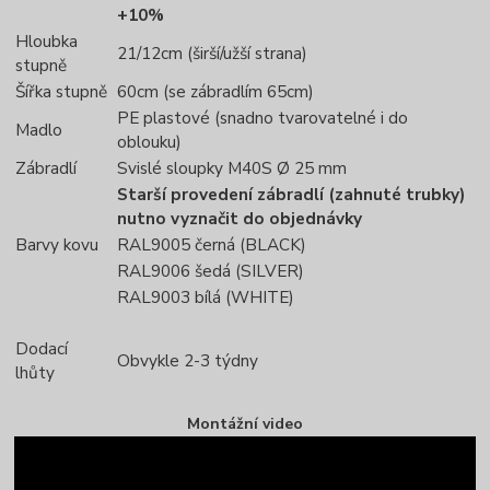
+10%
Hloubka
21/12cm (širší/užší strana)
stupně
Šířka stupně
60cm (se zábradlím 65cm)
PE plastové (snadno tvarovatelné i do
Madlo
oblouku)
Zábradlí
Svislé sloupky M40S Ø 25 mm
Starší provedení zábradlí (zahnuté trubky)
nutno vyznačit do objednávky
Barvy kovu
RAL9005 černá (BLACK)
RAL9006 šedá (SILVER)
RAL9003 bílá (WHITE)
Dodací
Obvykle 2-3 týdny
lhůty
Montážní video