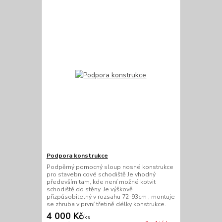
Podpora konstrukce
Podpěrný pomocný sloup nosné konstrukce
pro stavebnicové schodiště Je vhodný
především tam, kde není možné kotvit
schodiště do stěny. Je výškově
přizpůsobitelný v rozsahu 72-93cm , montuje
se zhruba v první třetině délky konstrukce.
4 000 Kč
/
ks