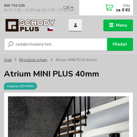
0
ks
605 703 535
CZK
za
0 Kč
Po-Čt 7.00 - 16.00 hod. Pá 7.00 - 12.00 hod.
Menu
Hledat
Úvod
Mlynářské schody
Atrium MINI PLUS 40mm
Atrium MINI PLUS 40mm
Doprava ZDARMA