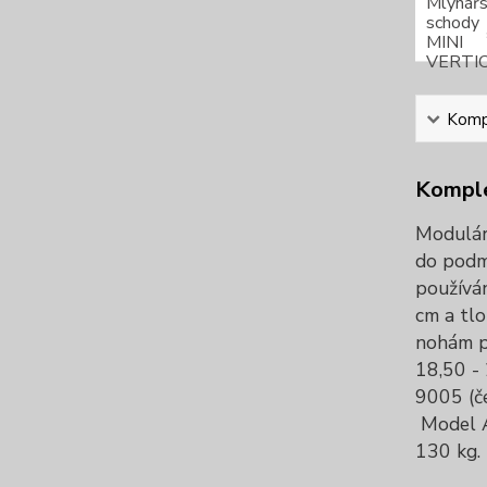
Kompl
Komple
Modulár
do podmí
používán
cm a tlo
nohám p
18,50 -
9005 (če
Model A
130 kg.