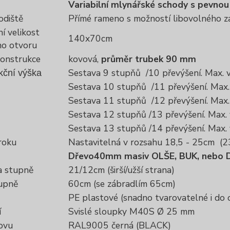
Variabilní mlynářské schody s pevnou
odiště
Přímé rameno s možností libovolného z
í velikost
140x70cm
ho otvoru
onstrukce
kovová,
průměr trubek 90 mm
Sestava 9 stupňů /10 převýšení. Max. 
kční výška
Sestava 10 stupňů /11 převýšení. Max
Sestava 11 stupňů /12 převýšení. Max
Sestava 12 stupňů /13 převýšení. Max.
Sestava 13 stupňů /14 převýšení. Max.
roku
Nastavitelná v rozsahu 18,5 - 25cm (
Dřevo
40mm masiv OLŠE, BUK, nebo 
 stupně
21/12cm (širší/užší strana)
tupně
60cm (se zábradlím 65cm)
PE plastové (snadno tvarovatelné i do
í
Svislé sloupky M40S Ø 25 mm
ovu
RAL9005 černá (BLACK)