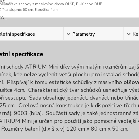
Mlynářské schody z masivního dřeva OLŠE, BUK nebo DUB,
šířka stupnic 60 cm, tloušťka 4cm
etní specifikace
Parametry
Ke
tní specifikace
ní schody ATRIUM Mini díky svým malým rozměrům zajišťu
nek, kde nelze vyčlenit větší plochu pro instalaci schodů
í.
Přispívají k tomu estetické schůdky z masivního
olšov
ušťce 4cm.
Charakteristický tvar schůdků usnadňuje vý
ři sestupu.
Sada obsahuje jedenáct, dvanáct nebo třiná
 25 cm.
Ocelová nosná konstrukce je k dispozici ve třech
rná), 9003 (bílá).
Součástí sady je také jednostranné záb
TRIUM Mini je určen pro použití jako pomocné vedlejší vn
Rozměry balení (d x š x v) 120 cm x 80 cm x 50 cm.