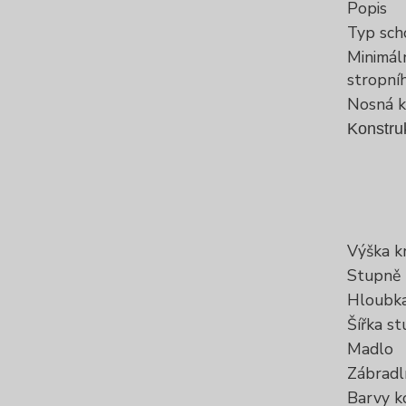
Popis
Typ sch
Minimáln
stropní
Nosná k
Konstru
Výška k
Stupně
Hloubka
Šířka s
Madlo
Zábradl
Barvy k