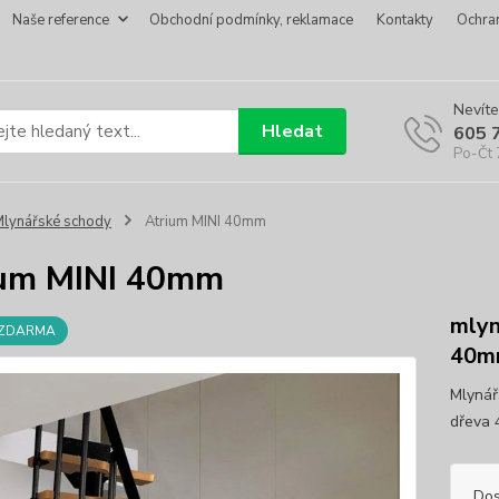
Naše reference
Obchodní podmínky, reklamace
Kontakty
Ochra
Nevíte
Hledat
605 
Po-Čt 
lynářské schody
Atrium MINI 40mm
ium MINI 40mm
mlyn
 ZDARMA
40m
Mlynář
dřeva 
Dos