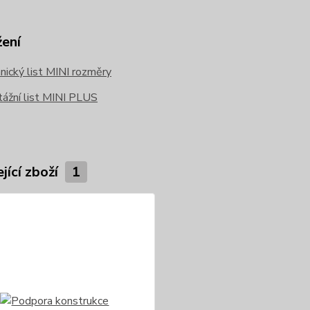
žení
ický list MINI rozměry
ážní list MINI PLUS
jící zboží
1