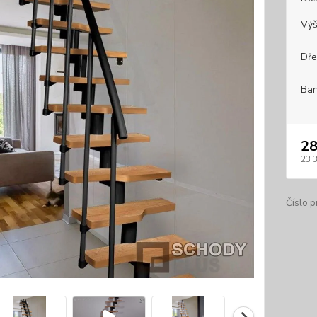
Výš
Dře
Bar
28
23 
Číslo p