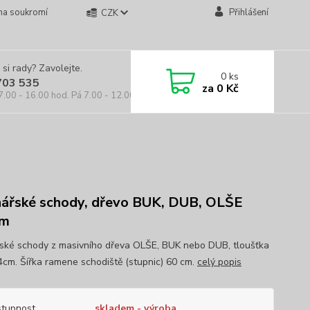
na soukromí
Přihlášení
CZK
 si rady? Zavolejte.
0
ks
703 535
za
0 Kč
7.00 - 16.00 hod. Pá 7.00 - 12.00 hod.
ářské schody, dřevo BUK, DUB, OLŠE
m
ské schody z masivního dřeva OLŠE, BUK nebo DUB, tloušťka
4cm. Šířka ramene schodiště (stupnic) 60 cm.
celý popis
tupnost
skladem - výroba