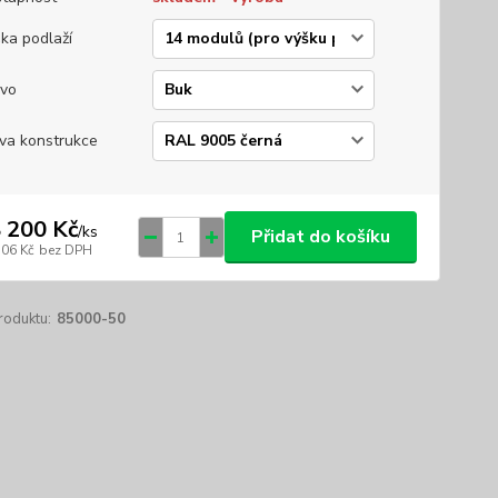
ka podlaží
vo
va konstrukce
 200 Kč
/
ks
Přidat do košíku
306 Kč
bez DPH
roduktu:
85000-50