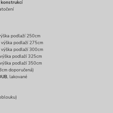
 konstrukcí
atočení
výška podlaží 250cm
. výška podlaží 275cm
. výška podlaží 300cm
 výška podlaží 325cm
 výška podlaží 350cm
23cm doporučená)
DUB
, lakované
 oblouku)