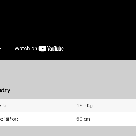
etry
st
150 Kg
zí šířka
60 cm