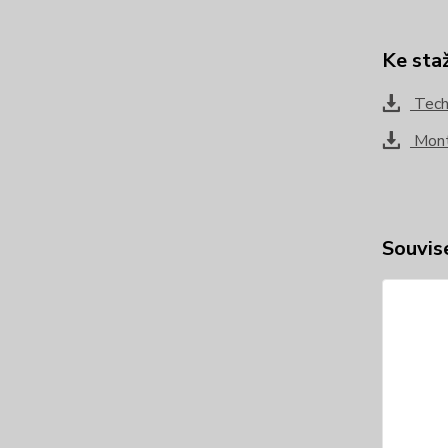
Ke sta
Techn
Mont
Souvise