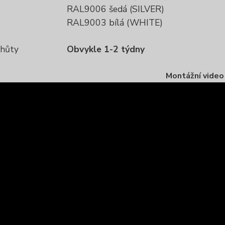
RAL9006 šedá (SILVER)
RAL9003 bílá (WHITE)
lhůty
Obvykle 1-2 týdny
Montážní video