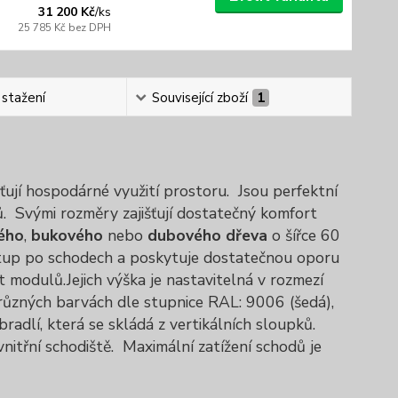
31 200 Kč
/
ks
25 785 Kč
bez DPH
 stažení
Související zboží
1
jí hospodárné využití prostoru.
Jsou perfektní
.
Svými rozměry zajišťují dostatečný komfort
ého
,
bukového
nebo
dubového dřeva
o šířce 60
stup po schodech a poskytuje dostatečnou oporu
ct modulů.
Jejich výška je nastavitelná v rozmezí
 různých barvách dle stupnice RAL: 9006 (šedá),
radlí, která se skládá z vertikálních sloupků.
itřní schodiště.
Maximální zatížení schodů je