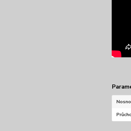
Param
Nosno
Průcho