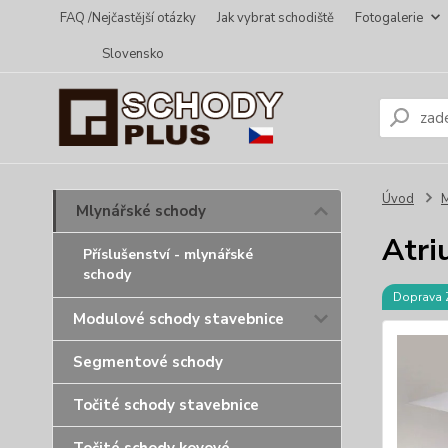
FAQ /Nejčastější otázky
Jak vybrat schodiště
Fotogalerie
Slovensko
Úvod
M
Mlynářské schody
Atr
Příslušenství - mlynářské
schody
Doprava
Modulové schody stavebnice
Segmentové schody
Točité schody stavebnice