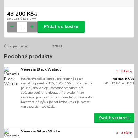
43 200 Kč
/
ks
35 702 Kč
bez DPH
Přidat do košíku
Číslo produktu:
27861
Podobné produkty
Venezia Black Walnut
2 - 3 týdny
Interiérové točité schody pro rodinné domy,
48 900 Kč
/
ks
vyráběné průměry 120, 140 a 160cm. Vhodné pro
40 413 Kč
bez DPH
použití jako vedlejší pomocné schodiště pro
občasné použití. Univerzální provedení, lze
instalovat jako levotočivou i pravotočivou variantu.
Nastavitelná výška jednotlivého kroku je pomocí
vymezovacích podložek...
Zvolit variantu
Venezia Silver White
2 - 3 týdny