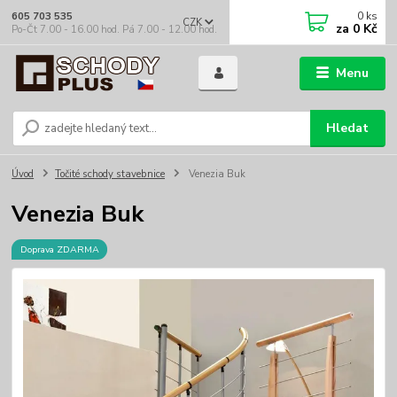
0
ks
605 703 535
CZK
za
0 Kč
Po-Čt 7.00 - 16.00 hod. Pá 7.00 - 12.00 hod.
Menu
Hledat
Úvod
Točité schody stavebnice
Venezia Buk
Venezia Buk
Doprava ZDARMA