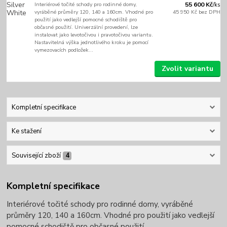
Interiérové točité schody pro rodinné domy,
55 600 Kč
/
ks
vyráběné průměry 120, 140 a 160cm. Vhodné pro
45 950 Kč
bez DPH
použití jako vedlejší pomocné schodiště pro
občasné použití. Univerzální provedení, lze
instalovat jako levotočivou i pravotočivou variantu.
Nastavitelná výška jednotlivého kroku je pomocí
vymezovacích podložek...
Zvolit variantu
Kompletní specifikace
Ke stažení
Související zboží
4
Kompletní specifikace
Interiérové točité schody pro rodinné domy, vyráběné
průměry 120, 140 a 160cm. Vhodné pro použití jako vedlejší
pomocné schodiště pro občasné použití.