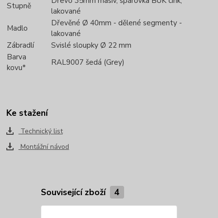
Dřevo 35mm masiv, spárovka BUK cink,
Stupně
lakované
Dřevěné Ø 40mm - dělené segmenty -
Madlo
lakované
Zábradlí
Svislé sloupky Ø 22 mm
Barva
RAL9007 šedá (Grey)
kovu*
Ke stažení
Technický list
Montážní návod
Související zboží
4