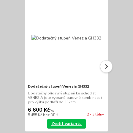
Dodatečný stupeň Venezia GH332
Dodatečné 
Dodatečný přídavný stupeň ke schodišti
Dva dodatečn
VENEZIA (dle vybrané barevné kombinace)
VENEZIA (dl
pro výšku podlaží do 332cm
pro výšku po
6 600 Kč
13 200 
/
ks
2 - 3 týdny
5 455 Kč
bez DPH
10 909 Kč
be
Zvolit variantu