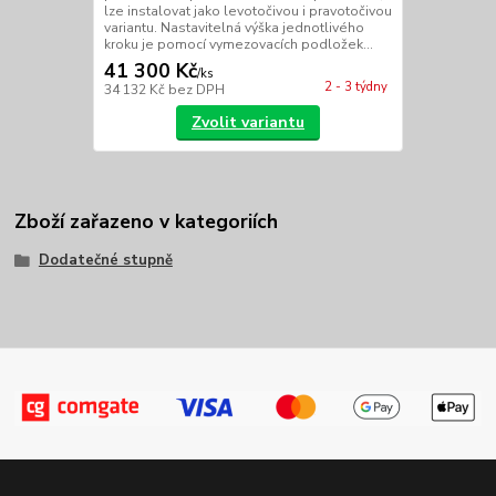
lze instalovat jako levotočivou i pravotočivou
variantu. Nastavitelná výška jednotlivého
kroku je pomocí vymezovacích podložek...
41 300 Kč
/
ks
2 - 3 týdny
34 132 Kč
bez DPH
Zvolit variantu
Zboží zařazeno v kategoriích
Dodatečné stupně