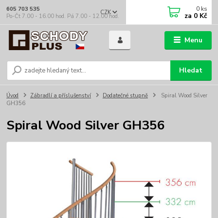
0
ks
605 703 535
CZK
za
0 Kč
Po-Čt 7.00 - 16.00 hod. Pá 7.00 - 12.00 hod.
Menu
Hledat
Úvod
Zábradlí a příslušenství
Dodatečné stupně
Spiral Wood Silver
GH356
Spiral Wood Silver GH356