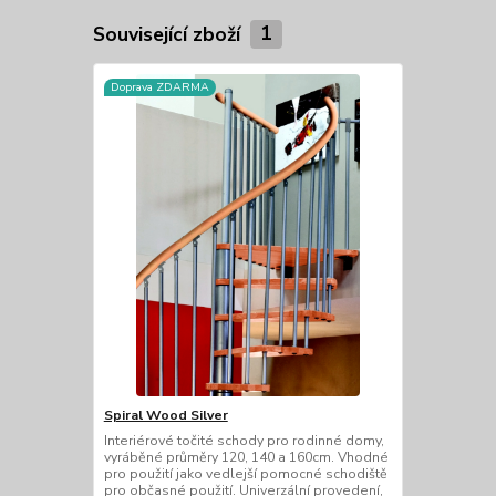
Související zboží
1
Doprava ZDARMA
Spiral Wood Silver
Interiérové točité schody pro rodinné domy,
vyráběné průměry 120, 140 a 160cm. Vhodné
pro použití jako vedlejší pomocné schodiště
pro občasné použití. Univerzální provedení,