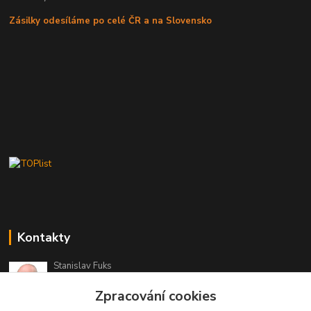
Zásilky odesíláme po celé ČR a na Slovensko
Kontakty
Stanislav Fuks
605 703 535
Zpracování cookies
Po-Čt 7.00 - 16.00 hod. Pá 7.00 - 12.00 hod.