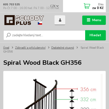
0
ks
605 703 535
CZK
za
0 Kč
Po-Čt 7.00 - 16.00 hod. Pá 7.00 - 12.00 hod.
Menu
Hledat
Úvod
Zábradlí a příslušenství
Dodatečné stupně
Spiral Wood Black
GH356
Spiral Wood Black GH356