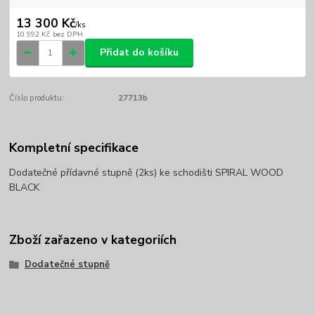
13 300 Kč
/
ks
10 992 Kč
bez DPH
Přidat do košíku
Číslo produktu:
27713b
Kompletní specifikace
Dodatečné přídavné stupně (2ks) ke schodišti SPIRAL WOOD
BLACK
Zboží zařazeno v kategoriích
Dodatečné stupně