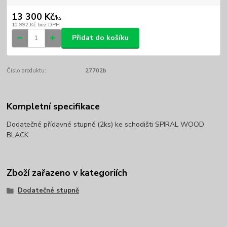
13 300 Kč
/
ks
10 992 Kč
bez DPH
Přidat do košíku
Číslo produktu:
27702b
Kompletní specifikace
Dodatečné přídavné stupně (2ks) ke schodišti SPIRAL WOOD
BLACK
Zboží zařazeno v kategoriích
Dodatečné stupně