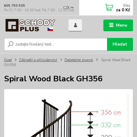
0
ks
605 703 535
CZK
za
0 Kč
Po-Čt 7.00 - 16.00 hod. Pá 7.00 - 12.00 hod.
Menu
Hledat
Úvod
Zábradlí a příslušenství
Dodatečné stupně
Spiral Wood Black
GH356
Spiral Wood Black GH356