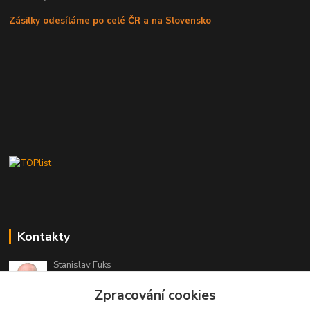
Zásilky odesíláme po celé ČR a na Slovensko
Kontakty
Stanislav Fuks
605 703 535
Zpracování cookies
Po-Čt 7.00 - 16.00 hod. Pá 7.00 - 12.00 hod.