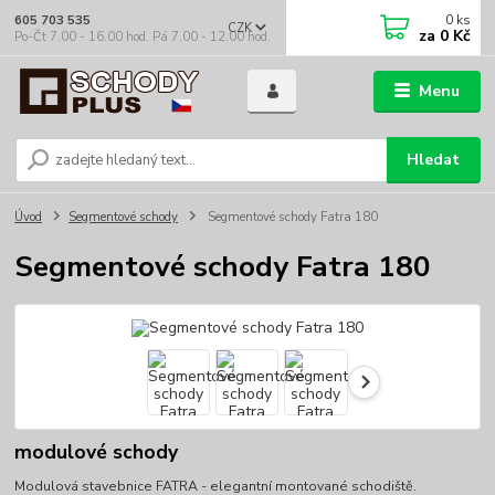
0
ks
605 703 535
CZK
za
0 Kč
Po-Čt 7.00 - 16.00 hod. Pá 7.00 - 12.00 hod.
Menu
Hledat
Úvod
Segmentové schody
Segmentové schody Fatra 180
Segmentové schody Fatra 180
modulové schody
Modulová stavebnice FATRA - elegantní montované schodiště.