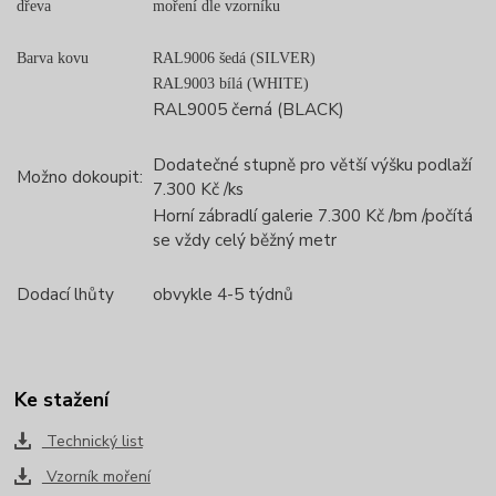
dřeva
moření dle vzorníku
Barva kovu
RAL9006 šedá (SILVER)
RAL9003 bílá (WHITE)
RAL9005 černá (BLACK)
Dodatečné stupně pro větší výšku podlaží
Možno dokoupit:
7.300 Kč /ks
Horní zábradlí galerie 7.300 Kč /bm /počítá
se vždy celý běžný metr
Dodací lhůty
obvykle 4-5 týdnů
Ke stažení
Technický list
Vzorník moření