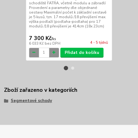
schodiště FATRA, včetně modulu a zábradlí
FATRA, bez n
Provedení a parametry dle objednané
v délkách dl
sestavy Maximální počet k základní sestavě
h=1000mm ce
je 5 kusů, tzn. 17 modulů /18 převýšení max.
konečná cena
výška podlaží (podlaha-podlaha) pro 17
délka(y) L= 
modulů /18 převýšení je 414cm (18x 23cm)
sloupky Ø 4
RAL9003 bílá
7 300 Kč
5 800 Kč
/
ks
4 - 5 týdnů
6 033 Kč
bez DPH
4 793 Kč
bez
Přidat do košíku
Zboží zařazeno v kategoriích
Segmentové schody