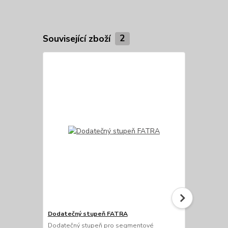
Související zboží
2
Dodatečný stupeň FATRA
Dodatečné 
Dodatečný stupeň pro segmentové
Zábradlí pro