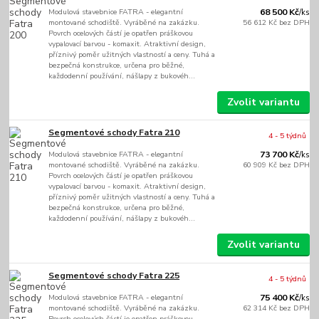
Modulová stavebnice FATRA - elegantní
68 500 Kč
/
ks
montované schodiště. Vyráběné na zakázku.
56 612 Kč
bez DPH
Povrch ocelových částí je opatřen práškovou
vypalovací barvou - komaxit. Atraktivní design,
příznivý poměr užitných vlastností a ceny. Tuhá a
bezpečná konstrukce, určena pro běžné,
každodenní používání, nášlapy z bukovéh...
Zvolit variantu
Segmentové schody Fatra 210
4 - 5 týdnů
Modulová stavebnice FATRA - elegantní
73 700 Kč
/
ks
montované schodiště. Vyráběné na zakázku.
60 909 Kč
bez DPH
Povrch ocelových částí je opatřen práškovou
vypalovací barvou - komaxit. Atraktivní design,
příznivý poměr užitných vlastností a ceny. Tuhá a
bezpečná konstrukce, určena pro běžné,
každodenní používání, nášlapy z bukovéh...
Zvolit variantu
Segmentové schody Fatra 225
4 - 5 týdnů
Modulová stavebnice FATRA - elegantní
75 400 Kč
/
ks
montované schodiště. Vyráběné na zakázku.
62 314 Kč
bez DPH
Povrch ocelových částí je opatřen práškovou