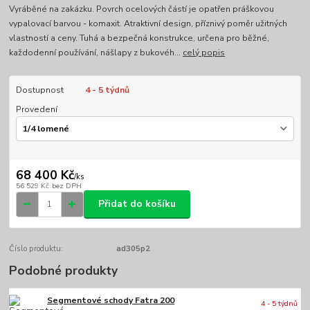
Vyráběné na zakázku. Povrch ocelových částí je opatřen práškovou
vypalovací barvou - komaxit. Atraktivní design, příznivý poměr užitných
vlastností a ceny. Tuhá a bezpečná konstrukce, určena pro běžné,
každodenní používání, nášlapy z bukovéh...
celý popis
Dostupnost
4 - 5 týdnů
Provedení
68 400 Kč
/
ks
56 529 Kč
bez DPH
Přidat do košíku
Číslo produktu:
ad305p2
Podobné produkty
Segmentové schody Fatra 200
4 - 5 týdnů