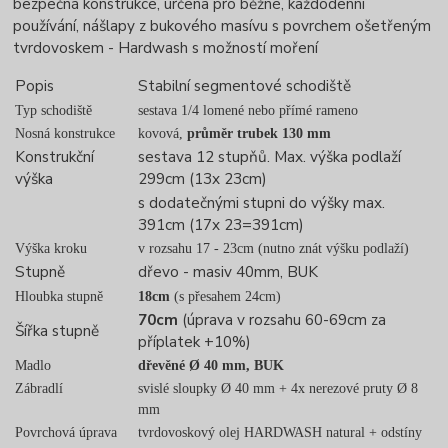
bezpečná konstrukce, určena pro běžné, každodenní
používání, nášlapy z bukového masívu s povrchem ošetřeným
tvrdovoskem - Hardwash s možností moření
Popis
Stabilní segmentové schodiště
Typ schodiště
sestava 1/4 lomené nebo přímé rameno
Nosná konstrukce
kovová,
průměr trubek 130 mm
Konstrukční
sestava 12 stupňů. Max. výška podlaží
výška
299cm (13x 23cm)
s dodatečnými stupni do výšky max.
391cm (17x 23=391cm)
Výška kroku
v rozsahu 17 - 23cm (nutno znát výšku podlaží)
Stupně
dřevo - masiv 40mm, BUK
Hloubka stupně
18cm
(s přesahem 24cm)
70cm
(úprava v rozsahu 60-69cm za
Šířka stupně
příplatek +10%)
Madlo
dřevěné Ø 40 mm, BUK
Zábradlí
svislé sloupky Ø 40 mm + 4x nerezové pruty Ø 8
mm
Povrchová úprava
tvrdovoskový olej HARDWASH natural + odstíny