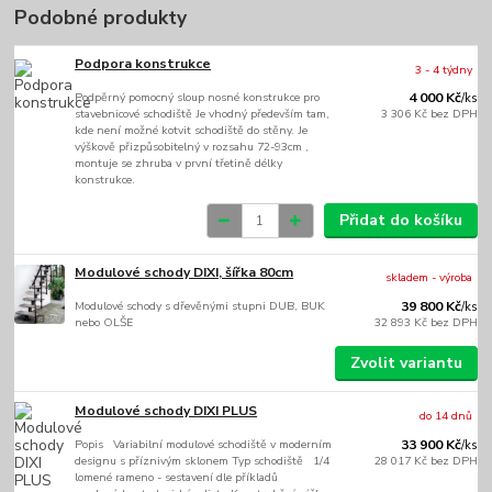
Podobné produkty
Podpora konstrukce
3 - 4 týdny
Podpěrný pomocný sloup nosné konstrukce pro
4 000 Kč
/
ks
stavebnicové schodiště Je vhodný především tam,
3 306 Kč
bez DPH
kde není možné kotvit schodiště do stěny. Je
výškově přizpůsobitelný v rozsahu 72-93cm ,
montuje se zhruba v první třetině délky
konstrukce.
Přidat do košíku
Modulové schody DIXI, šířka 80cm
skladem - výroba
Modulové schody s dřevěnými stupni DUB, BUK
39 800 Kč
/
ks
nebo OLŠE
32 893 Kč
bez DPH
Zvolit variantu
Modulové schody DIXI PLUS
do 14 dnů
Popis Variabilní modulové schodiště v moderním
33 900 Kč
/
ks
designu s příznivým sklonem Typ schodiště 1/4
28 017 Kč
bez DPH
lomené rameno - sestavení dle příkladů