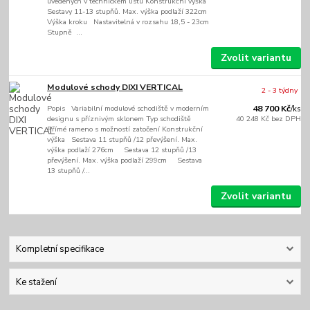
uvedených v technickém listu Konstrukční výška
Sestavy 11-13 stupňů. Max. výška podlaží 322cm
Výška kroku Nastavitelná v rozsahu 18,5 - 23cm
Stupně ...
Zvolit variantu
Modulové schody DIXI VERTICAL
2 - 3 týdny
Popis Variabilní modulové schodiště v moderním
48 700 Kč
/
ks
designu s příznivým sklonem Typ schodiště
40 248 Kč
bez DPH
Přímé rameno s možností zatočení Konstrukční
výška Sestava 11 stupňů /12 převýšení. Max.
výška podlaží 276cm Sestava 12 stupňů /13
převýšení. Max. výška podlaží 299cm Sestava
13 stupňů /...
Zvolit variantu
Kompletní specifikace
Ke stažení