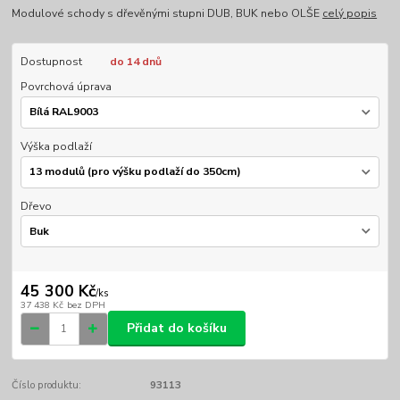
Modulové schody s dřevěnými stupni DUB, BUK nebo OLŠE
celý popis
Dostupnost
do 14 dnů
Povrchová úprava
Výška podlaží
Dřevo
45 300 Kč
/
ks
37 438 Kč
bez DPH
Přidat do košíku
Číslo produktu:
93113