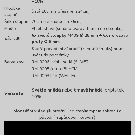
+10%
Hloubka
čistá 18cm (s přesahem 24cm)
stupně
Šířka stupně
70cm (se zábradlím 75cm)
Madlo
PE plastové (snadno tvarovatelné i do oblouku)
6x svislé sloupky M40S Ø 25 mm + 6x nerezové
Zábradlí
pruty Ø 6 mm
Starší provedení zábradlí (zahnuté trubky) nutno
uvést do poznámky
Barva kovu
RAL9006 světle šedá (SILVER)
RAL9005 černá (BLACK)
RAL9003 bílá (WHITE)
Světle hnědá
nebo
tmavě hnědá
: příplatek
Varianta
10%
Montážní video
(ilustrační - se starým typem zábradlí a
původním způsobem kotvení)