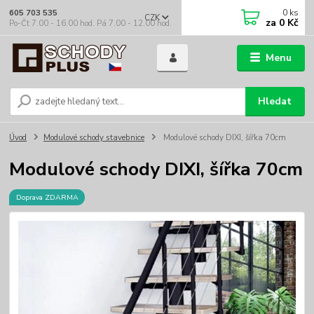
0
ks
605 703 535
CZK
za
0 Kč
Po-Čt 7.00 - 16.00 hod. Pá 7.00 - 12.00 hod.
Menu
Hledat
Úvod
Modulové schody stavebnice
Modulové schody DIXI, šířka 70cm
Modulové schody DIXI, šířka 70cm
Doprava ZDARMA