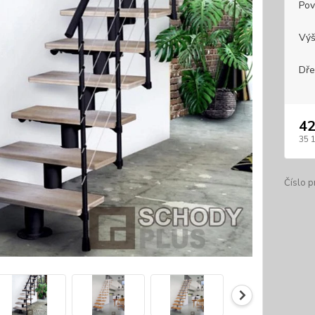
Pov
Výš
Dře
42
35 
Číslo p