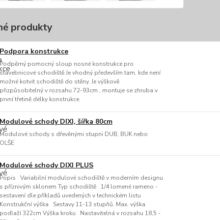
é produkty
Podpora konstrukce
Podpěrný pomocný sloup nosné konstrukce pro
stavebnicové schodiště Je vhodný především tam, kde není
možné kotvit schodiště do stěny. Je výškově
přizpůsobitelný v rozsahu 72-93cm , montuje se zhruba v
první třetině délky konstrukce.
Modulové schody DIXI, šířka 80cm
Modulové schody s dřevěnými stupni DUB, BUK nebo
OLŠE
Modulové schody DIXI PLUS
Popis Variabilní modulové schodiště v moderním designu
s příznivým sklonem Typ schodiště 1/4 lomené rameno -
sestavení dle příkladů uvedených v technickém listu
Konstrukční výška Sestavy 11-13 stupňů. Max. výška
podlaží 322cm Výška kroku Nastavitelná v rozsahu 18,5 -