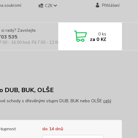
na soukromí
Přihlášení
CZK
 si rady? Zavolejte.
0
ks
703 535
za
0 Kč
7.00 - 16.00 hod. Pá 7.00 - 12.00 hod.
o DUB, BUK, OLŠE
vé schody s dřevěnými stupni DUB, BUK nebo OLŠE
celý
tupnost
do 14 dnů