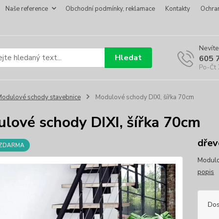
Naše reference
Obchodní podmínky, reklamace
Kontakty
Ochra
Nevíte
Hledat
605 
Po-Čt 
odulové schody stavebnice
Modulové schody DIXI, šířka 70cm
lové schody DIXI, šířka 70cm
dřev
 ZDARMA
Modulo
popis
Dos