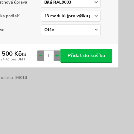
rchová úprava
ka podlaží
vo
 500 Kč
/
ks
Přidat do košíku
124 Kč
bez DPH
roduktu:
93013