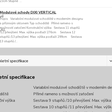
23cm Stupně ...
Modulové schody DIXI VERTICAL
Popis Variabilní modulové schodiště v moderním designu
s příznivým sklonem Typ schodiště Přímé rameno s
možností zatočení Konstrukční výška Sestava 11 stupňů
/12 převýšení. Max. výška podlaží 276cm Sestava 12
stupňů /13 převýšení. Max. výška podlaží 299cm Sestava
13 stupňů /...
etní specifikace
tní specifikace
Variabilní modulové schodiště v moderním de
diště
Přímé rameno s možností zatočení
ční výška
Sestava 9 stupňů /10 převýšení. Max. výška
Sestava 10 stupňů /11 převýšení. Max. výš