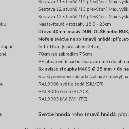
Sestava 11 stupňů /12 převýšení. Max. výš
Sestava 12 stupňů /13 převýšení. Max. výš
Sestava 13 stupňů /14 převýšení. Max. výš
oku
Nastavitelná v rozsahu 18,5 - 23cm
Dřevo 40mm masiv DUB, OLŠE nebo BUK,
Moření světle nebo tmavě hnědá: přípla
stupně
čistá 18cm (s přesahem 24cm)
upně
70cm (se zábradlím 75cm)
PE plastové (snadno tvarovatelné i do oblou
6x svislé sloupky M40S Ø 25 mm + 6x n
Starší provedení zábradlí (zahnuté trubky) 
vu
RAL9006 světle šedá (SILVER)
RAL9005 černá (BLACK)
RAL9003 bílá (WHITE)
a
Světle hnědá
nebo
tmavě hnědá
: pří