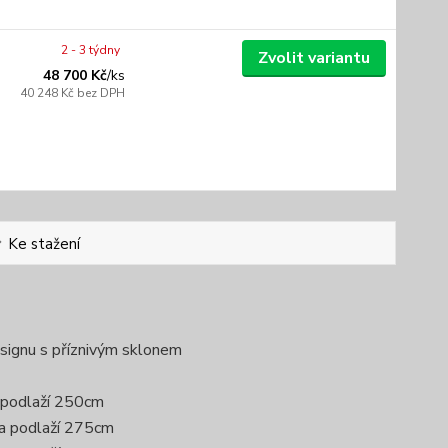
2 - 3 týdny
Zvolit variantu
48 700 Kč
/
ks
40 248 Kč
bez DPH
Ke stažení
signu s příznivým sklonem
 podlaží 250cm
ka podlaží 275cm