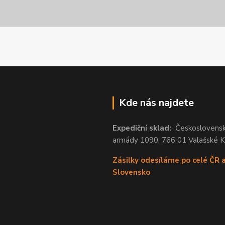
Kde nás najdete
Expediční sklad:
Českoslovens
armády 1090, 766 01 Valašské 
Zásilky odesíláme po celé ČR 
Slovensko