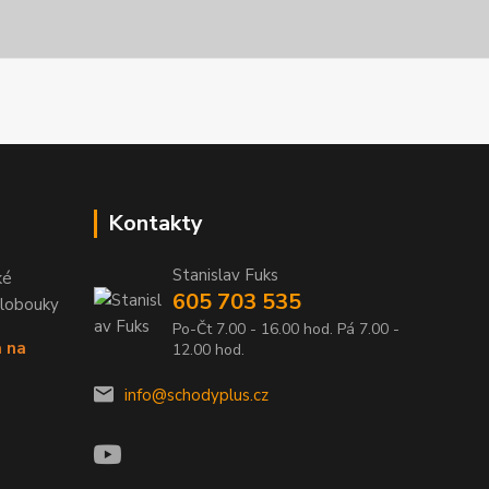
Kontakty
Stanislav Fuks
ké
605 703 535
Klobouky
Po-Čt 7.00 - 16.00 hod. Pá 7.00 -
a na
12.00 hod.
info@schodyplus.cz