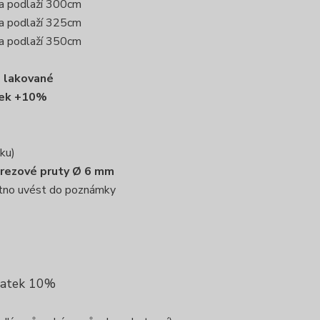
ka podlaží 300cm
ka podlaží 325cm
ka podlaží 350cm
 lakované
tek +10%
ku)
erezové pruty Ø 6 mm
nutno uvést do poznámky
platek 10%