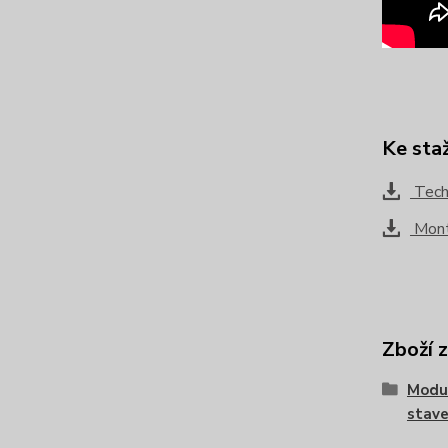
Ke sta
Techn
Montá
Zboží 
Modu
stave