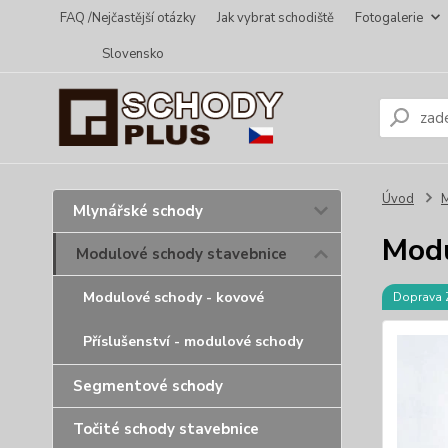
FAQ /Nejčastější otázky
Jak vybrat schodiště
Fotogalerie
Slovensko
Úvod
M
Mlynářské schody
Modu
Modulové schody stavebnice
Modulové schody - kovové
Doprava
Příslušenství - modulové schody
Segmentové schody
Točité schody stavebnice