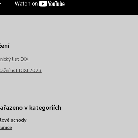
žení
ický list DIXI
žní list DIXI 2023
zařazeno v kategoriích
lové schody
bnice