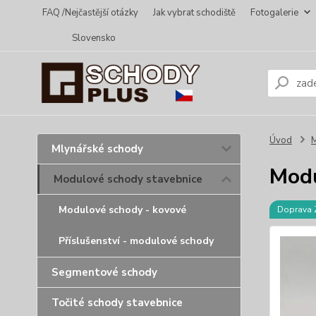
FAQ /Nejčastější otázky
Jak vybrat schodiště
Fotogalerie
Slovensko
Úvod
M
Mlynářské schody
Modu
Modulové schody stavebnice
Modulové schody - kovové
Doprava
Příslušenství - modulové schody
Segmentové schody
Točité schody stavebnice