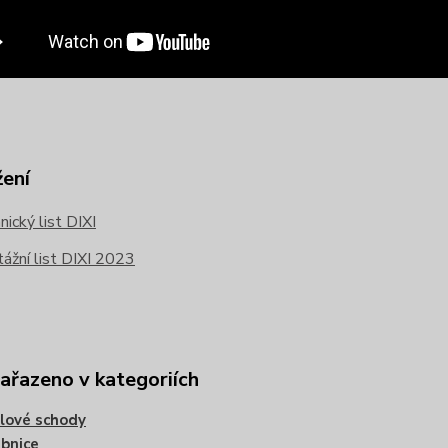
žení
ický list DIXI
žní list DIXI 2023
zařazeno v kategoriích
lové schody
bnice