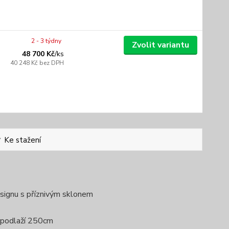
2 - 3 týdny
Zvolit variantu
48 700 Kč
/
ks
40 248 Kč
bez DPH
Ke stažení
signu s příznivým sklonem
 podlaží 250cm