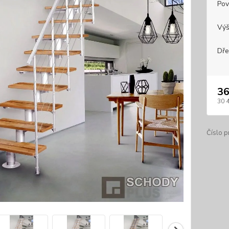
Pov
Výš
Dře
36
30 
Číslo p