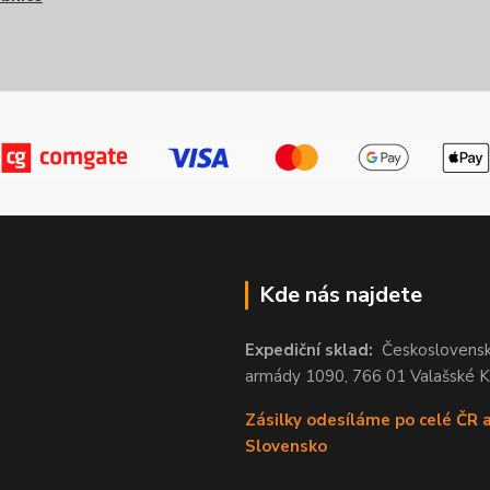
Kde nás najdete
Expediční sklad:
Českoslovens
armády 1090, 766 01 Valašské 
Zásilky odesíláme po celé ČR 
Slovensko