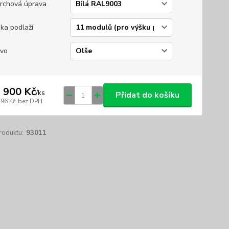
rchová úprava
ka podlaží
vo
 900 Kč
/
ks
Přidat do košíku
496 Kč
bez DPH
roduktu:
93011