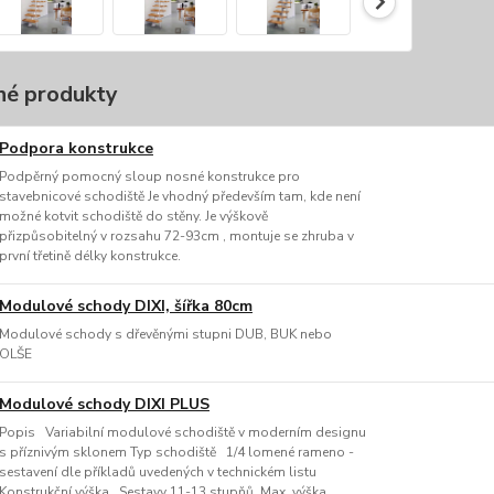
é produkty
Podpora konstrukce
Podpěrný pomocný sloup nosné konstrukce pro
stavebnicové schodiště Je vhodný především tam, kde není
možné kotvit schodiště do stěny. Je výškově
přizpůsobitelný v rozsahu 72-93cm , montuje se zhruba v
první třetině délky konstrukce.
Modulové schody DIXI, šířka 80cm
Modulové schody s dřevěnými stupni DUB, BUK nebo
OLŠE
Modulové schody DIXI PLUS
Popis Variabilní modulové schodiště v moderním designu
s příznivým sklonem Typ schodiště 1/4 lomené rameno -
sestavení dle příkladů uvedených v technickém listu
Konstrukční výška Sestavy 11-13 stupňů. Max. výška