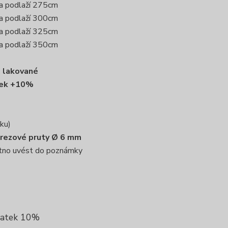
ka podlaží 275cm
ka podlaží 300cm
ka podlaží 325cm
ka podlaží 350cm
 lakované
tek +10%
ku)
erezové pruty Ø 6 mm
nutno uvést do poznámky
platek 10%