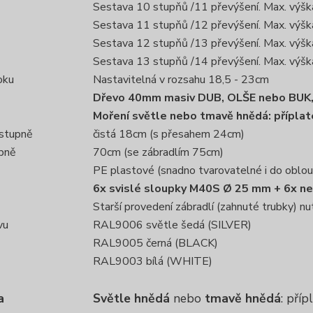
Sestava 10 stupňů /11 převýšení. Max. výš
Sestava 11 stupňů /12 převýšení. Max. výš
Sestava 12 stupňů /13 převýšení. Max. výš
Sestava 13 stupňů /14 převýšení. Max. výš
oku
Nastavitelná v rozsahu 18,5 - 23cm
Dřevo 40mm masiv DUB, OLŠE nebo BUK,
Moření světle nebo tmavě hnědá: přípla
stupně
čistá 18cm (s přesahem 24cm)
upně
70cm (se zábradlím 75cm)
PE plastové (snadno tvarovatelné i do oblou
6x svislé sloupky M40S Ø 25 mm + 6x n
Starší provedení zábradlí (zahnuté trubky) 
vu
RAL9006 světle šedá (SILVER)
RAL9005 černá (BLACK)
RAL9003 bílá (WHITE)
a
Světle hnědá
nebo
tmavě hnědá
: pří