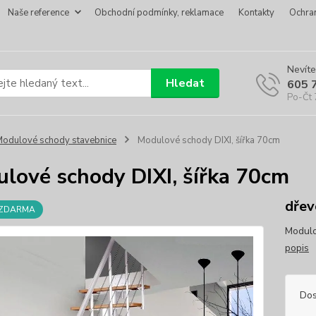
Naše reference
Obchodní podmínky, reklamace
Kontakty
Ochra
Nevíte
Hledat
605 
Po-Čt 
odulové schody stavebnice
Modulové schody DIXI, šířka 70cm
lové schody DIXI, šířka 70cm
dřev
 ZDARMA
Modulo
popis
Dos