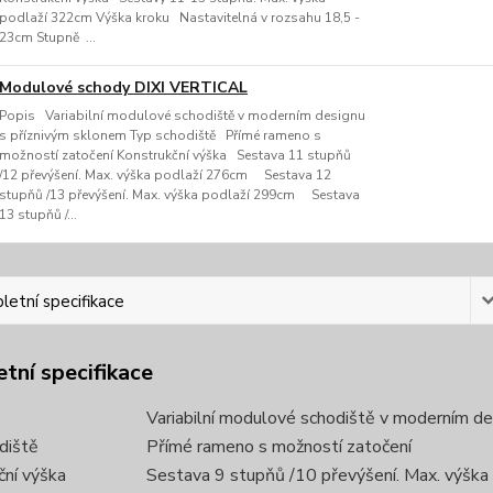
podlaží 322cm Výška kroku Nastavitelná v rozsahu 18,5 -
23cm Stupně ...
Modulové schody DIXI VERTICAL
Popis Variabilní modulové schodiště v moderním designu
s příznivým sklonem Typ schodiště Přímé rameno s
možností zatočení Konstrukční výška Sestava 11 stupňů
/12 převýšení. Max. výška podlaží 276cm Sestava 12
stupňů /13 převýšení. Max. výška podlaží 299cm Sestava
13 stupňů /...
etní specifikace
tní specifikace
Variabilní modulové schodiště v moderním de
diště
Přímé rameno s možností zatočení
ční výška
Sestava 9 stupňů /10 převýšení. Max. výška