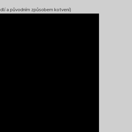
radlí a původním způsobem kotvení)