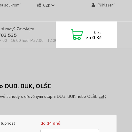
na soukromí
Přihlášení
CZK
 si rady? Zavolejte.
0
ks
703 535
za
0 Kč
7.00 - 16.00 hod. Pá 7.00 - 12.00 hod.
o DUB, BUK, OLŠE
vé schody s dřevěnými stupni DUB, BUK nebo OLŠE
celý
tupnost
do 14 dnů