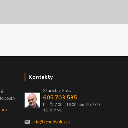
Kontakty
Stanislav Fuks
ké
605 703 535
Klobouky
Po-Čt 7.00 - 16.00 hod. Pá 7.00 -
a na
12.00 hod.
info@schodyplus.cz