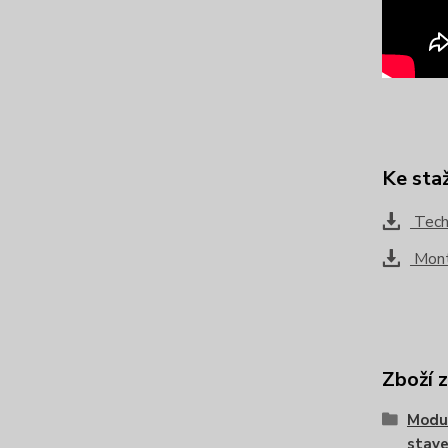
Ke sta
Techn
Montá
Zboží 
Modu
stave