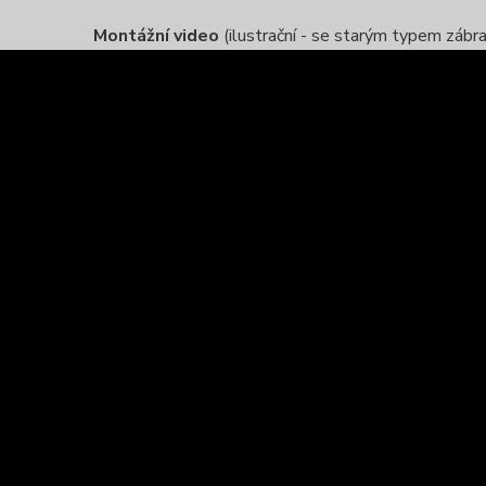
Montážní video
(ilustrační - se starým typem záb