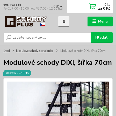
0
ks
605 703 535
CZK
za
0 Kč
Po-Čt 7.00 - 16.00 hod. Pá 7.00 - 12.00 hod.
Menu
Hledat
Úvod
Modulové schody stavebnice
Modulové schody DIXI, šířka 70cm
Modulové schody DIXI, šířka 70cm
Doprava ZDARMA