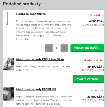
Podobné produkty
Podpora konstrukce
3 - 4 týdny
Podpěrný pomocný sloup nosné konstrukce pro
4 000 Kč
/
ks
stavebnicové schodiště Je vhodný především tam,
3 306 Kč
bez DPH
kde není možné kotvit schodiště do stěny. Je
výškově přizpůsobitelný v rozsahu 72-93cm ,
montuje se zhruba v první třetině délky
konstrukce.
Přidat do košíku
Modulové schody DIXI, šířka 80cm
skladem - výroba
Modulové schody s dřevěnými stupni DUB, BUK
39 800 Kč
/
ks
nebo OLŠE
32 893 Kč
bez DPH
Zvolit variantu
Modulové schody DIXI PLUS
do 14 dnů
Popis Variabilní modulové schodiště v moderním
33 900 Kč
/
ks
designu s příznivým sklonem Typ schodiště 1/4
28 017 Kč
bez DPH
lomené rameno - sestavení dle příkladů