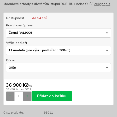
Modulové schody s dřevěnými stupni DUB, BUK nebo OLŠE
celý popis
Dostupnost
do 14 dnů
Povrchová úprava
Výška podlaží
Dřevo
36 900 Kč
/
ks
30 496 Kč
bez DPH
Přidat do košíku
Číslo produktu:
95011