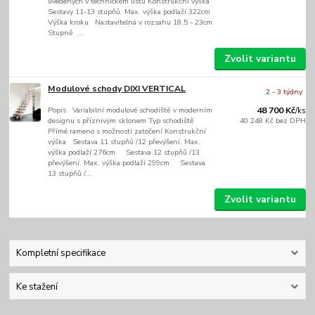
uvedených v technickém listu Konstrukční výška
Sestavy 11-13 stupňů. Max. výška podlaží 322cm
Výška kroku Nastavitelná v rozsahu 18,5 - 23cm
Stupně ...
Zvolit variantu
Modulové schody DIXI VERTICAL
2 - 3 týdny
Popis Variabilní modulové schodiště v moderním
48 700 Kč
/
ks
designu s příznivým sklonem Typ schodiště
40 248 Kč
bez DPH
Přímé rameno s možností zatočení Konstrukční
výška Sestava 11 stupňů /12 převýšení. Max.
výška podlaží 276cm Sestava 12 stupňů /13
převýšení. Max. výška podlaží 299cm Sestava
13 stupňů /...
Zvolit variantu
Kompletní specifikace
Ke stažení