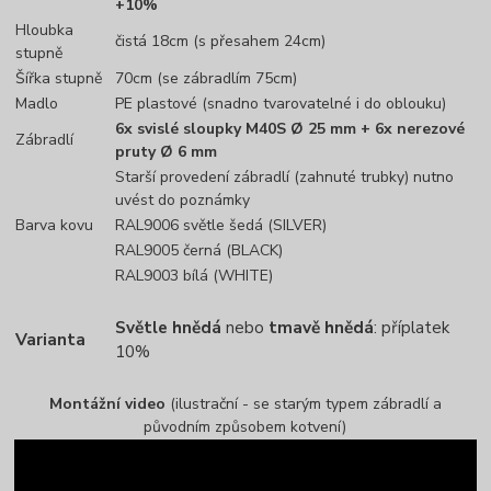
+10%
Hloubka
čistá 18cm (s přesahem 24cm)
stupně
Šířka stupně
70cm (se zábradlím 75cm)
Madlo
PE plastové (snadno tvarovatelné i do oblouku)
6x svislé sloupky M40S Ø 25 mm + 6x nerezové
Zábradlí
pruty Ø 6 mm
Starší provedení zábradlí (zahnuté trubky) nutno
uvést do poznámky
Barva kovu
RAL9006 světle šedá (SILVER)
RAL9005 černá (BLACK)
RAL9003 bílá (WHITE)
Světle hnědá
nebo
tmavě hnědá
: příplatek
Varianta
10%
Montážní video
(ilustrační - se starým typem zábradlí a
původním způsobem kotvení)