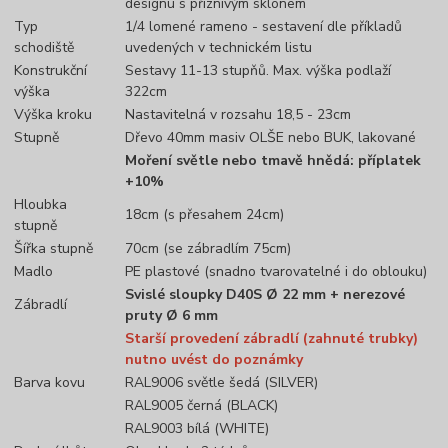
designu s příznivým sklonem
Typ
1/4 lomené rameno - sestavení dle příkladů
schodiště
uvedených v technickém listu
Konstrukční
Sestavy 11-13 stupňů. Max. výška podlaží
výška
322cm
Výška kroku
Nastavitelná v rozsahu 18,5 - 23cm
Stupně
Dřevo 40mm masiv OLŠE nebo BUK, lakované
Moření světle nebo tmavě hnědá: příplatek
+10%
Hloubka
18cm (s přesahem 24cm)
stupně
Šířka stupně
70cm (se zábradlím 75cm)
Madlo
PE plastové (snadno tvarovatelné i do oblouku)
Svislé sloupky D40S Ø 22 mm + nerezové
Zábradlí
pruty Ø 6 mm
Starší provedení zábradlí (zahnuté trubky)
nutno uvést do poznámky
Barva kovu
RAL9006 světle šedá (SILVER)
RAL9005 černá (BLACK)
RAL9003 bílá (WHITE)