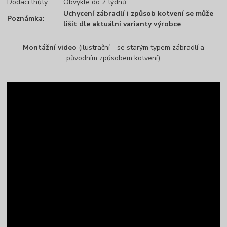
Dodací lhůty
Obvykle do 2 týdnů
Uchycení zábradlí i způsob kotvení se může
Poznámka:
lišit dle aktuální varianty výrobce
Montážní video
(ilustrační - se starým typem zábradlí a
původním způsobem kotvení)