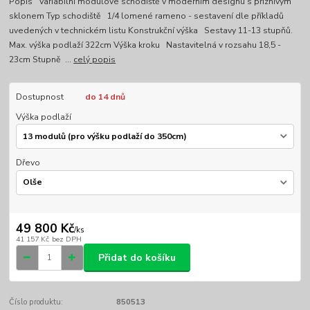
Popis Variabilní modulové schodiště v moderním designu s příznivým
sklonem Typ schodiště 1/4 lomené rameno - sestavení dle příkladů
uvedených v technickém listu Konstrukční výška Sestavy 11-13 stupňů.
Max. výška podlaží 322cm Výška kroku Nastavitelná v rozsahu 18,5 -
23cm Stupně ...
celý popis
Dostupnost
do 14 dnů
Výška podlaží
Dřevo
49 800 Kč
/
ks
41 157 Kč
bez DPH
Přidat do košíku
Číslo produktu:
850513