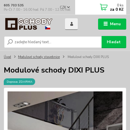
0
ks
605 703 535
CZK
za
0 Kč
Po-Čt 7.00 - 16.00 hod. Pá 7.00 - 12.00 hod.
Menu
Hledat
Úvod
Modulové schody stavebnice
Modulové schody DIXI PLUS
Modulové schody DIXI PLUS
Doprava ZDARMA