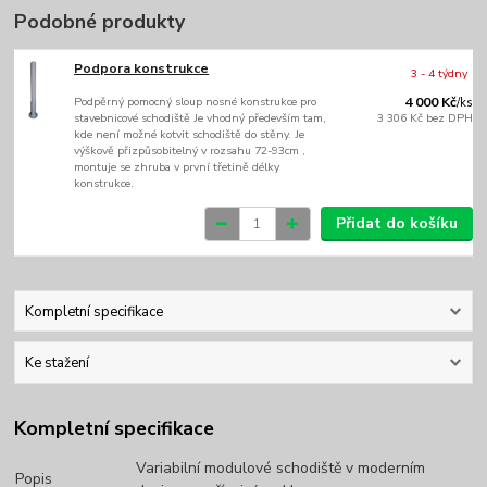
Podobné produkty
Podpora konstrukce
3 - 4 týdny
Podpěrný pomocný sloup nosné konstrukce pro
4 000 Kč
/
ks
stavebnicové schodiště Je vhodný především tam,
3 306 Kč
bez DPH
kde není možné kotvit schodiště do stěny. Je
výškově přizpůsobitelný v rozsahu 72-93cm ,
montuje se zhruba v první třetině délky
konstrukce.
Přidat do košíku
Kompletní specifikace
Ke stažení
Kompletní specifikace
Variabilní modulové schodiště v moderním
Popis