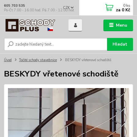
0
ks
605 703 535
CZK
za
0 Kč
Po-Čt 7.00 - 16.00 hod. Pá 7.00 - 12.00 hod.
Menu
Hledat
Úvod
Točité schody stavebnice
BESKYDY vřetenové schodiště
BESKYDY vřetenové schodiště