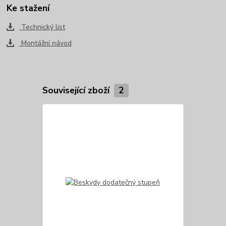
Ke stažení
Technický list
Montážní návod
Související zboží
2