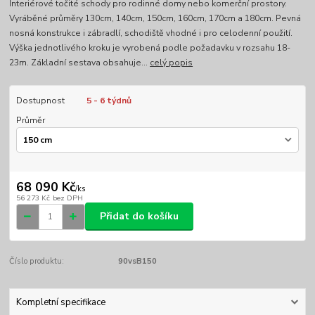
Interiérové točité schody pro rodinné domy nebo komerční prostory.
Vyráběné průměry 130cm, 140cm, 150cm, 160cm, 170cm a 180cm. Pevná
nosná konstrukce i zábradlí, schodiště vhodné i pro celodenní použití.
Výška jednotlivého kroku je vyrobená podle požadavku v rozsahu 18-
23m. Základní sestava obsahuje...
celý popis
Dostupnost
5 - 6 týdnů
Průměr
68 090 Kč
/
ks
56 273 Kč
bez DPH
Přidat do košíku
Číslo produktu:
90vsB150
Kompletní specifikace