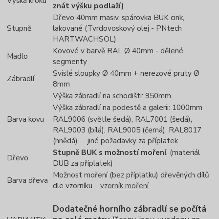
Výška kroku
znát výšku podlaží)
Dřevo 40mm masiv, spárovka BUK cink,
Stupně
lakované (Tvrdovoskový olej - PNtech
HARTWACHSÖL)
Kovové v barvě RAL Ø 40mm - dělené
Madlo
segmenty
Svislé sloupky Ø 40mm + nerezové pruty Ø
Zábradlí
8mm
Výška zábradlí na schodišti: 950mm
Výška zábradlí na podestě a galerii: 1000mm
Barva kovu
RAL9006 (světle šedá), RAL7001 (šedá),
RAL9003 (bílá), RAL9005 (černá), RAL8017
(hnědá) .... jiné požadavky za příplatek
Stupně BUK s možností moření
, (materiál
Dřevo
DUB za příplatek)
Možnost moření (bez příplatku) dřevěných dílů
Barva dřeva
dle vzorníku
vzorník moření
Dodatečné horního zábradlí se počítá