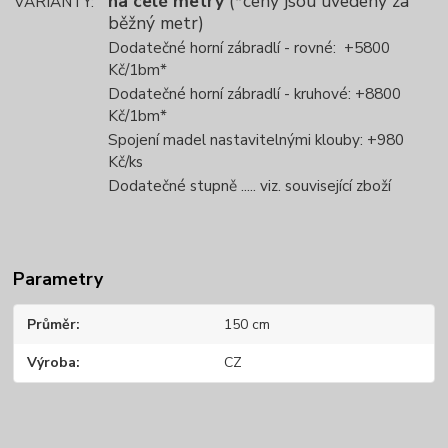
na celé metry
(*ceny jsou uvedeny za
VARIANTY:
běžný metr)
Dodatečné horní zábradlí - rovné: +5800
Kč/1bm*
Dodatečné horní zábradlí - kruhové: +8800
Kč/1bm*
Spojení madel nastavitelnými klouby: +980
Kč/ks
Dodatečné stupně ..... viz. související zboží
Parametry
Průměr
150 cm
Výroba
CZ