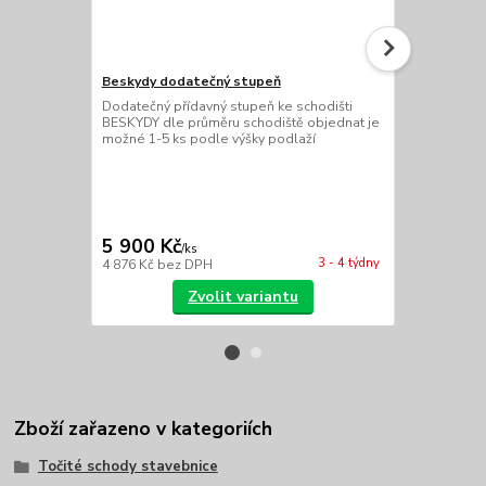
Beskydy dodatečný stupeň
Dodatečné 
Dodatečný přídavný stupeň ke schodišti
Zábradlí pro
BESKYDY dle průměru schodiště objednat je
FATRA, bez n
možné 1-5 ks podle výšky podlaží
v délkách dl
h=1000mm ce
konečná cena
délka(y) L= 
sloupky Ø 4
RAL9003 bílá
5 900 Kč
5 800 Kč
/
ks
3 - 4 týdny
4 876 Kč
bez DPH
4 793 Kč
bez
Zvolit variantu
Zboží zařazeno v kategoriích
Točité schody stavebnice